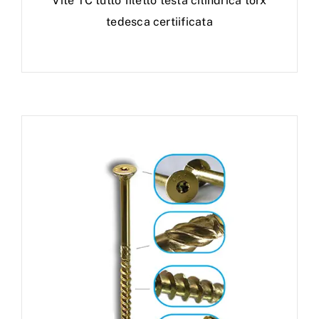
Vite TC tutto filetto testa cilindrica torx
tedesca certiificata