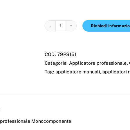
Richiedi Informazio
APPLICATORE
PROFESSIONALE
MONOCOMPONENTE
COD:
79PS151
quantità
Categorie:
Applicatore professionale
,
Tag:
applicatore manuali
,
applicator
e
 professionale Monocomponente