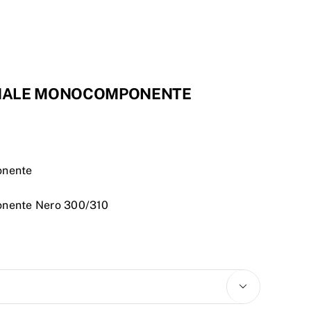
ONALE MONOCOMPONENTE
onente
onente Nero 300/310
