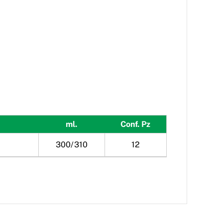
ml.
Conf. Pz
300/310
12