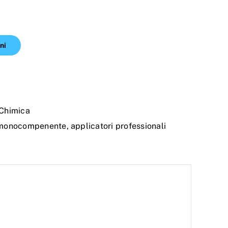
ni
Chimica
i monocompenente
,
applicatori professionali