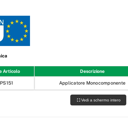
ica
e Articolo
Descrizione
PS151
Applicatore Monocomponente
Vedi a schermo intero