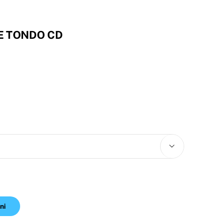
E TONDO CD

ni