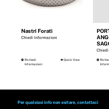
Nastri Forati
POR
ANG
Chiedi Informazioni
SAG
Chiedi
Richiedi
Quick View
Richie
Questo
Informazioni
Inform
prodotto
ha
più
varianti.
Le
Per qualsiasi info non esitare, contattaci
opzioni