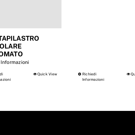
TAPILASTRO
OLARE
OMATO
 Informazioni
di
Quick View
Richiedi
Qu
Questo
Questo
azioni
Informazioni
prodotto
prodotto
ha
ha
più
più
varianti.
varianti.
Le
Le
opzioni
opzioni