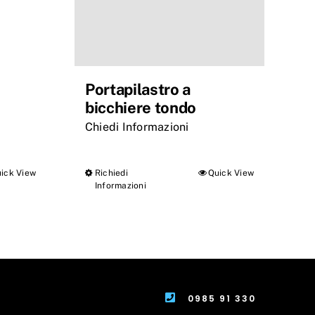
Portapilastro a
bicchiere tondo
Chiedi Informazioni
ick View
Richiedi
Quick View
Questo
Informazioni
prodotto
ha
più
varianti.
Le
0985 91 330
opzioni