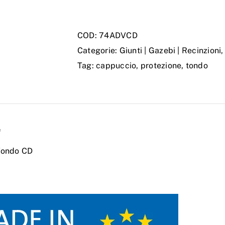
DI
PROTEZIONE
COD:
74ADVCD
TONDO
Categorie:
Giunti | Gazebi | Recinzioni
CD
Tag:
cappuccio
,
protezione
,
tondo
quantità
e
Tondo CD