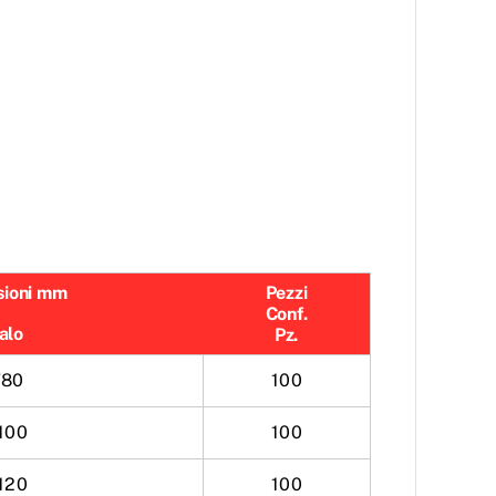
sioni mm
Pezzi
Conf.
alo
Pz.
80
100
100
100
120
100