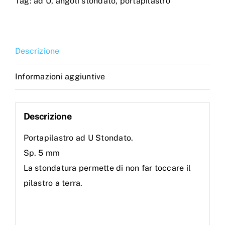
Tag:
ad U
,
angoli stondato
,
portapilastro
STONDATI
quantità
Descrizione
Informazioni aggiuntive
Descrizione
Portapilastro ad U Stondato.
Sp. 5 mm
La stondatura permette di non far toccare il
pilastro a terra.