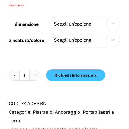
dimensioni.
dimensione

zincatura/colore

Richiedi Informazioni
PORTAPILASTRO
AD
U
COD:
74ADVSBN
NERVATO
Categorie:
Piastre di Ancoraggio
,
Portapilastri a
CON
Terra
ANGOLI