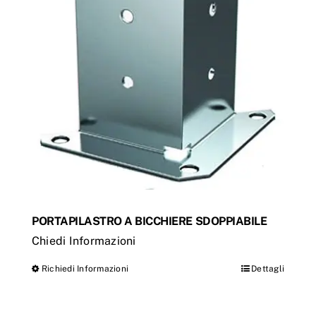
PORTAPILASTRO A BICCHIERE SDOPPIABILE
Chiedi Informazioni
Richiedi Informazioni
Dettagli
Questo
prodotto
ha