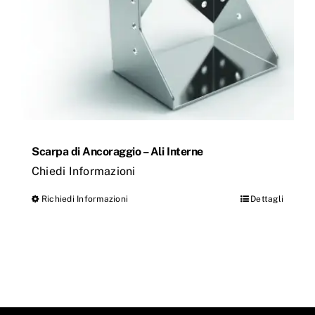
nella
pagina
del
prodotto
Scarpa di Ancoraggio – Ali Interne
Chiedi Informazioni
Richiedi Informazioni
Dettagli
Questo
prodotto
ha
più
varianti.
Le