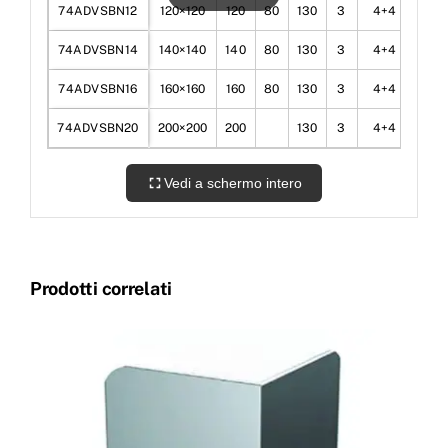
74ADVSBN12
120×120
120
80
130
3
4+4
4
74ADVSBN14
140×140
140
80
130
3
4+4
4
74ADVSBN16
160×160
160
80
130
3
4+4
4
74ADVSBN20
200×200
200
130
3
4+4
4
Vedi a schermo intero
Prodotti correlati