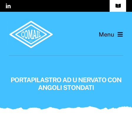
Salta
Toggle
al
Navigat
FAQs
contenuto
Menu
Contatti
Profilo Cliente
Home
Azienda
PORTAPILASTRO AD U NERVATO CON
Prodotti
ANGOLI STONDATI
Catalogo 2025
Eventi