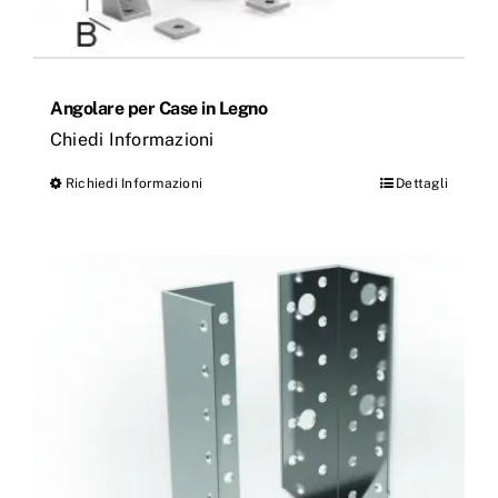
Angolare per Case in Legno
Chiedi Informazioni
Richiedi Informazioni
Dettagli
Questo
prodotto
ha
più
varianti.
Le
opzioni
possono
essere
scelte