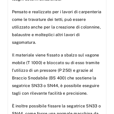
lavoro
Pensato e realizzato per i lavori di carpenteria
con
come le travature dei tetti, può essere
staffa
utilizzato anche per la creazione di colonnine,
di
balaustre e molteplici altri lavori di
bloccaggio
sagomatura.
macchina
quantità
Il materiale viene fissato a sbalzo sul vagone
mobile (T 1000) e bloccato su di esso tramite
l’utilizzo di un pressore (P 250) e grazie al
Braccio Snodabile (BS 400) che sostiene la
segatrice SN33 o SN44, è possibile eseguire
tagli con rilevante facilità e precisione.
È inoltre possibile fissare la segatrice SN33 o
SN44, come fosse una normale macchina da