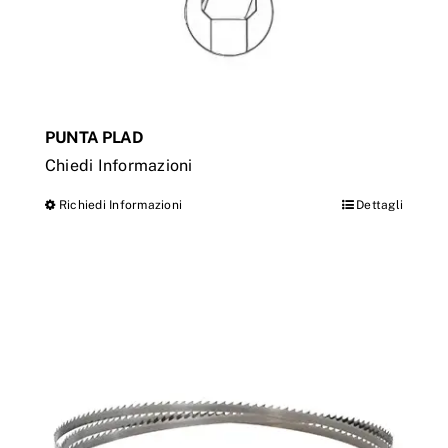
del
prodotto
PUNTA PLAD
Chiedi Informazioni
Richiedi Informazioni
Dettagli
Questo
prodotto
ha
più
varianti.
Le
opzioni
possono