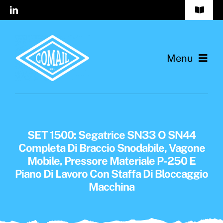
Salta
Toggle
al
Navigat
FAQs
contenuto
Menu
Contatti
Profilo Cliente
Home
Azienda
SET 1500: Segatrice SN33 O SN44
Prodotti
Completa Di Braccio Snodabile, Vagone
Mobile, Pressore Materiale P-250 E
Piano Di Lavoro Con Staffa Di Bloccaggio
Catalogo 2025
Macchina
Eventi