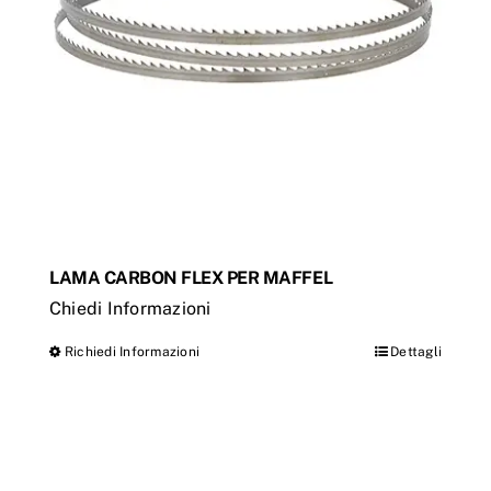
essere
scelte
nella
pagina
del
prodotto
LAMA CARBON FLEX PER MAFFEL
Chiedi Informazioni
Richiedi Informazioni
Dettagli
Questo
prodotto
ha
più
varianti.