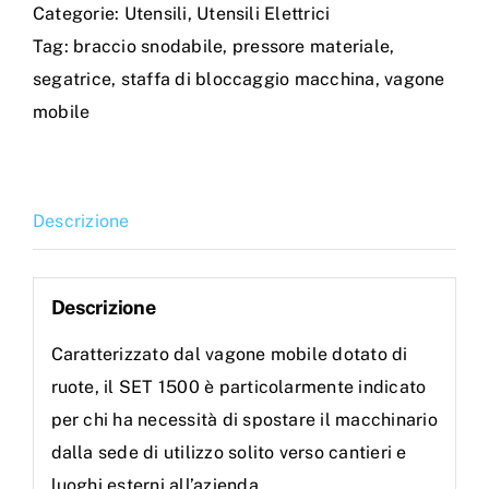
Categorie:
Utensili
,
Utensili Elettrici
o
Tag:
braccio snodabile
,
pressore materiale
,
SN44
segatrice
,
staffa di bloccaggio macchina
,
vagone
completa
mobile
di
braccio
snodabile,
vagone
Descrizione
mobile,
pressore
Descrizione
materiale
P-
Caratterizzato dal vagone mobile dotato di
250
ruote, il SET 1500 è particolarmente indicato
e
per chi ha necessità di spostare il macchinario
piano
dalla sede di utilizzo solito verso cantieri e
di
luoghi esterni all’azienda.