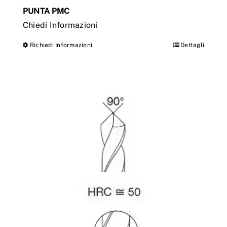
PUNTA PMC
Chiedi Informazioni
Richiedi Informazioni
Dettagli
Questo
prodotto
ha
più
varianti.
Le
opzioni
possono
essere
scelte
nella
pagina