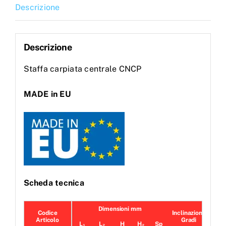
Descrizione
Descrizione
Staffa carpiata centrale CNCP
MADE in EU
Scheda tecnica
Dimensioni mm
Codice
Inclinazione
Pezz
Articolo
Gradi
.Co
L₁
L₂
H
H₂
Sp