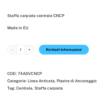
Staffa carpiata centrale CNCP
Made in EU
Richiedi Informazioni
Staffa
carpiata
centrale
COD:
74ADVCNCP
CNCP
Categorie:
Linea Anticata
,
Piastre di Ancoraggio
quantità
Tag:
Centrale
,
Staffa carpiata