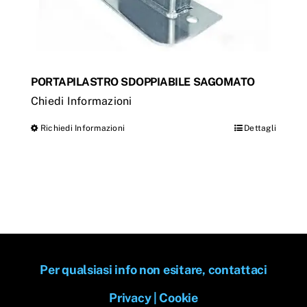
PORTAPILASTRO SDOPPIABILE SAGOMATO
Chiedi Informazioni
Richiedi Informazioni
Dettagli
Questo
prodotto
ha
più
varianti.
Le
opzioni
Per qualsiasi info non esitare, contattaci
possono
essere
Privacy
|
Cookie