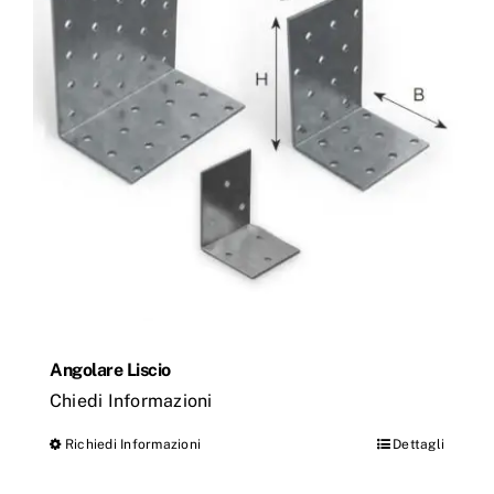
opzioni
possono
essere
scelte
nella
pagina
del
prodotto
Angolare Liscio
Chiedi Informazioni
Richiedi Informazioni
Dettagli
Questo
prodotto