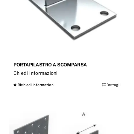
PORTAPILASTRO A SCOMPARSA
Chiedi Informazioni
Richiedi Informazioni
Dettagli
Questo
prodotto
ha
più
varianti.
Le