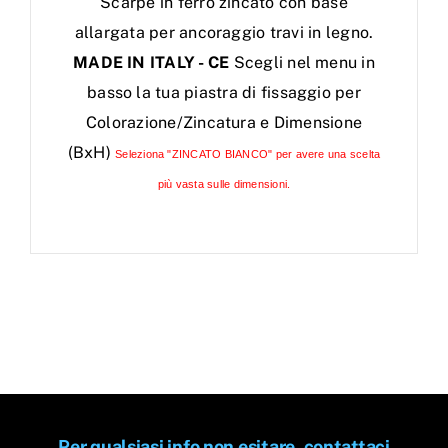
Scarpe in ferro zincato con base
allargata per ancoraggio travi in legno.
MADE IN ITALY - CE
Scegli nel menu in
basso la tua piastra di fissaggio per
Colorazione/Zincatura e Dimensione
(BxH)
Seleziona "ZINCATO BIANCO" per avere una scelta
più vasta sulle dimensioni.
Per qualsiasi info non esitare, contattaci