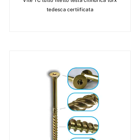
Vite TC tutto filetto testa cilindrica torx
tedesca certiificata