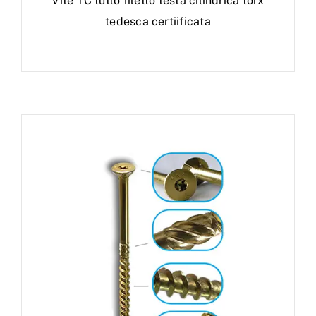
Vite TC tutto filetto testa cilindrica torx
tedesca certiificata