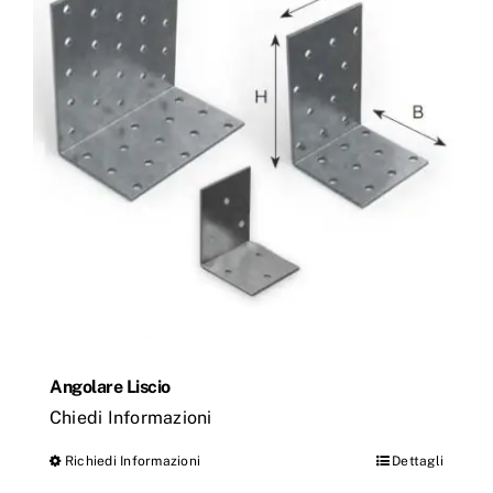
Le
opzioni
possono
essere
scelte
nella
pagina
del
prodotto
Angolare Liscio
Chiedi Informazioni
Richiedi Informazioni
Dettagli
Questo