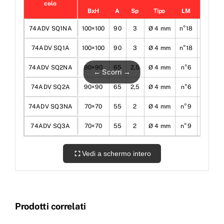
colo
BxH
A
Sp
Tipo
LM
LN
74ADV SQ1NA
100×100
90
3
Ø 4 mm
n°18
n°18
74ADV SQ1A
100×100
90
3
Ø 4 mm
n°18
n°18
74ADV SQ2NA
90×90
65
2,5
Ø 4 mm
n°6
n°6
← Scorri →
74ADV SQ2A
90×90
65
2,5
Ø 4 mm
n°6
n°6
74ADV SQ3NA
70×70
55
2
Ø 4 mm
n°9
n°9
74ADV SQ3A
70×70
55
2
Ø 4 mm
n°9
n°9
Vedi a schermo intero
Prodotti correlati