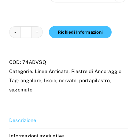
Richiedi Informazioni
PORTAPILASTRO
SQNA
ANGOLARE
COD:
74ADVSQ
SAGOMATO
Categorie:
Linea Anticata
,
Piastre di Ancoraggio
LISCIO/NERVATO
Tag:
angolare
,
liscio
,
nervato
,
portapilastro
,
quantità
sagomato
Descrizione
Informazioni aggiuntive