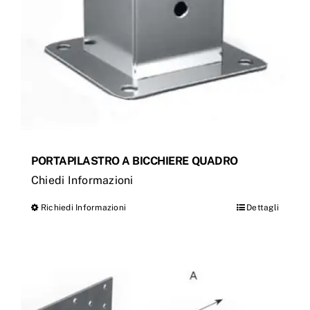
nella
pagina
del
prodotto
PORTAPILASTRO A BICCHIERE QUADRO
Chiedi Informazioni
Richiedi Informazioni
Dettagli
Questo
prodotto
ha
più
varianti.