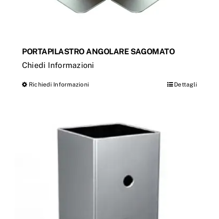
prodotto
PORTAPILASTRO ANGOLARE SAGOMATO
Chiedi Informazioni
Richiedi Informazioni
Dettagli
Questo
prodotto
ha
più
varianti.
Le
opzioni
possono
essere
scelte