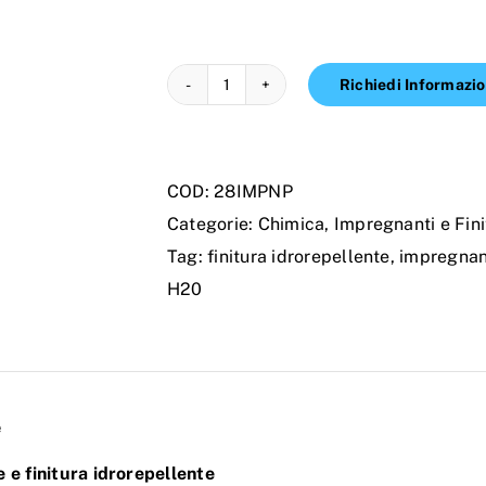
Richiedi Informazio
IMPREGNANTE
E
FINITURA
COD:
28IMPNP
IDROREPELLENTE
Categorie:
Chimica
,
Impregnanti e Fini
quantità
Tag:
finitura idrorepellente
,
impregnan
H20
e
e finitura idrorepellente