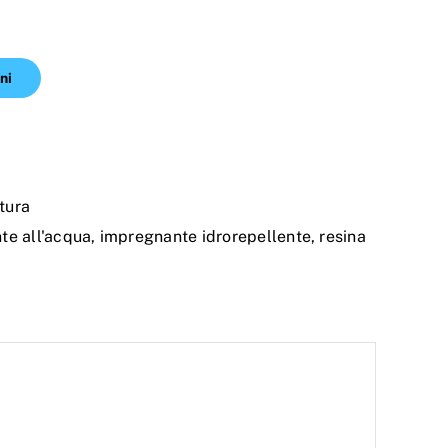
ni
tura
te all'acqua
,
impregnante idrorepellente
,
resina